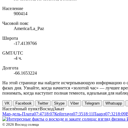
Население
900414
Часовой пояс
America/La_Paz
Широта
-17.4139766
GMT/UTC
-4 ч.
Долгота
-66.1653224
На этой странице вы найдете исчерпывающую информацию о све
фазах дня. Узнайте, когда начнется «золотой час» — лучшее в
понимать, когда наступит полная темнота, идеальная для набл
VK
Facebook
Twitter
Skype
Viber
Telegram
Whatsapp
Населённый пункт
Восход
Закат
Мар-дель-Плата
07:47
18:07
Кейптаун
07:35
18:11
Паарл
07:32
18:09
В
©
2026
Восход солнца