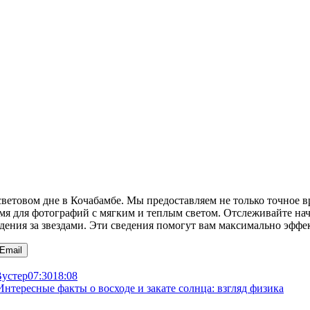
товом дне в Кочабамбе. Мы предоставляем не только точное вре
ремя для фотографий с мягким и теплым светом. Отслеживайте н
юдения за звездами. Эти сведения помогут вам максимально эффе
Email
устер
07:30
18:08
Интересные факты о восходе и закате солнца: взгляд физика