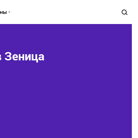
уны
в Зеница