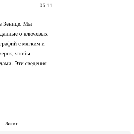
05:11
в Зенице. Мы
и данные о ключевых
ографий с мягким и
мерек, чтобы
здами. Эти сведения
Закат