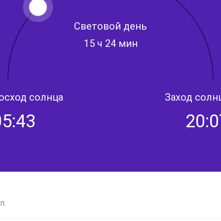
Световой день
15 ч 24 мин
осход солнца
Заход солн
05:43
20:0
п.