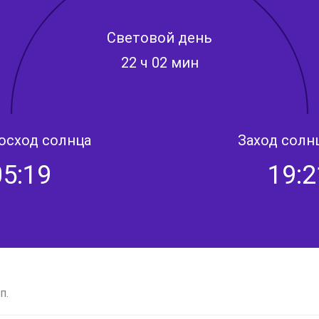
Световой день
22 ч 02 мин
осход солнца
Заход солн
05:19
19:2
п.