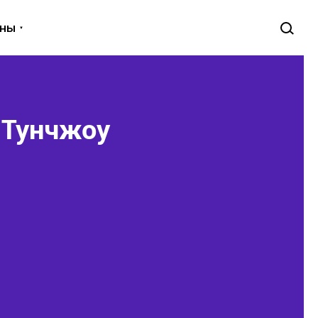
уны
 Тунчжоу