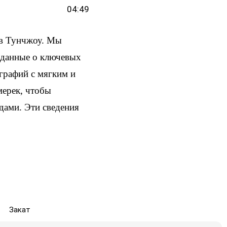
04:49
 в Тунчжоу. Мы
и данные о ключевых
ографий с мягким и
мерек, чтобы
здами. Эти сведения
Закат