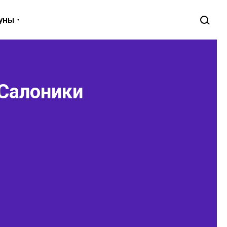
луны
 Салоники