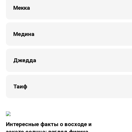
Мекка
Медина
Джедда
Таиф
Интересные факты о восходе и
закате солнца: взгляд физика