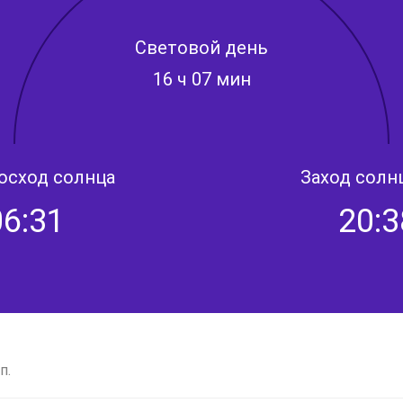
Световой день
16 ч 07 мин
осход солнца
Заход солн
06:31
20:3
п.