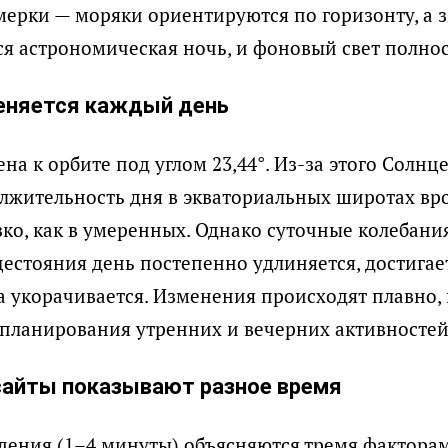
ерки — моряки ориентируются по горизонту, а з
ся астрономическая ночь, и фоновый свет полнос
еняется каждый день
на к орбите под углом 23,44°. Из-за этого Солнц
олжительность дня в экваториальных широтах вр
зко, как в умеренных. Однако суточные колебани
цестояния день постепенно удлиняется, достига
а укорачивается. Изменения происходят плавно,
 планирования утренних и вечерних активностей
сайты показывают разное время
ения (1–4 минуты) объясняются тремя фактора