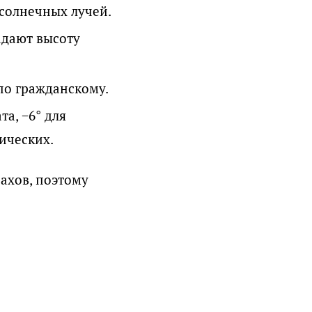
солнечных лучей.
задают высоту
по гражданскому.
та, −6° для
ических.
ахов, поэтому