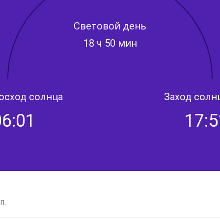
Световой день
18 ч 50 мин
осход солнца
Заход солн
06:01
17:5
п.