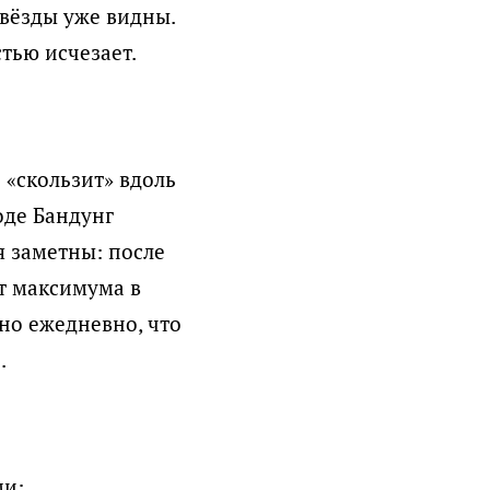
вёзды уже видны.
тью исчезает.
е «скользит» вдоль
оде Бандунг
я заметны: после
ет максимума в
 но ежедневно, что
.
ми: