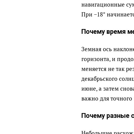
навигационные сум
При −18° начинает
Почему время м
Земная ось наклоне
горизонта, и прод
меняется не так ре
декабрьского солн
июне, а затем снов
важно для точного
Почему разные 
Небольшие расхожд