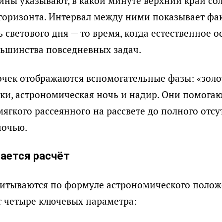
чины указывают, в какой минуте верхний край со
горизонта. Интервал между ними показывает фа
 светового дня — то время, когда естественное 
льшинства повседневных задач.
очек отображаются вспомогательные фазы: «золот
ки, астрономическая ночь и надир. Они помогаю
 мягкого рассеянного на рассвете до полного отс
ночью.
вается расчёт
итываются по формуле астрономического полож
т четыре ключевых параметра: