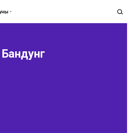
луны
 Бандунг