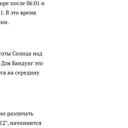
оре после 06:01 и
1. В это время
фии.
соты Солнца над
 Для Бандунг это
тся на середину
но различать
12°, начинаются