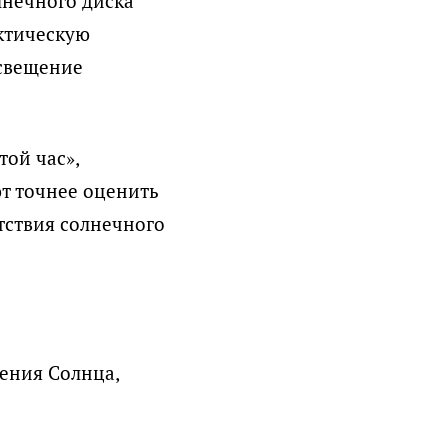
лнечного диска
ктическую
освещение
ой час»,
т точнее оценить
утствия солнечного
ения Солнца,