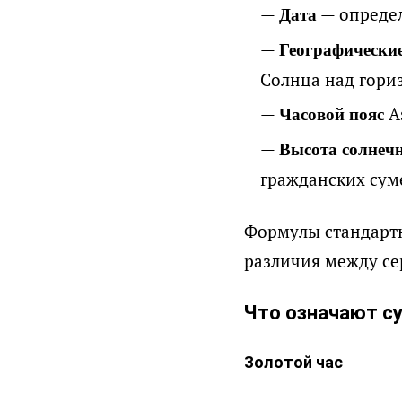
— определ
Дата
Географически
Солнца над гори
As
Часовой пояс
Высота солнечн
гражданских суме
Формулы стандарт
различия между се
Что означают су
Золотой час