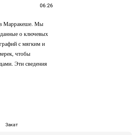
06:26
 в Марракеше. Мы
и данные о ключевых
ографий с мягким и
мерек, чтобы
здами. Эти сведения
Закат