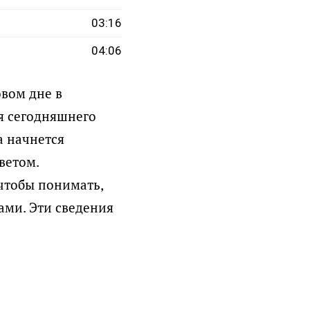
03:16
04:06
вом дне в
я сегодняшнего
а начнется
ветом.
чтобы понимать,
ами. Эти сведения