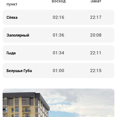
Восход
Закат
пункт
02:16
22:17
Сёяха
01:36
20:08
Заполярный
01:34
22:11
Гыда
01:00
22:15
Белушья Губа