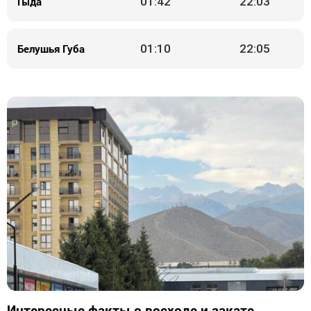
Гыда
01:42
22:03
Белушья Губа
01:10
22:05
Интересные факты о восходе и закате