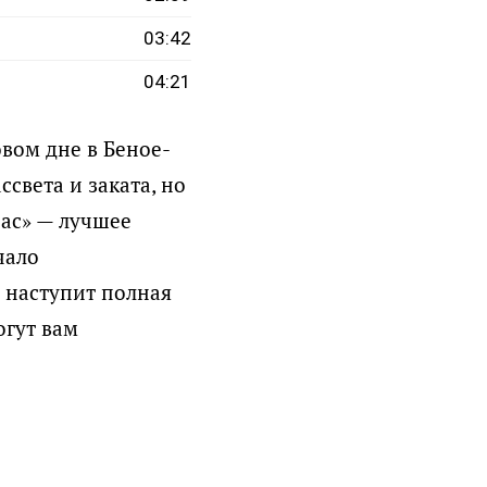
03:42
04:21
вом дне в Беное-
света и заката, но
час» — лучшее
чало
 наступит полная
огут вам