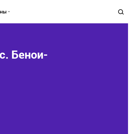
уны
с. Бенои-