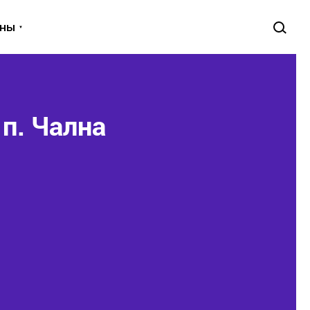
уны
 п. Чална