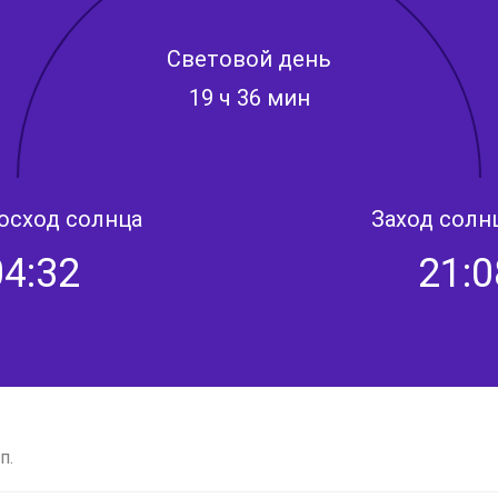
Световой день
19 ч 36 мин
осход солнца
Заход солн
04:32
21:0
п.