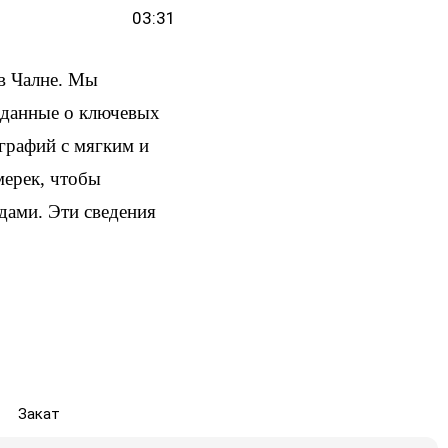
03:31
в Чалне. Мы
и данные о ключевых
ографий с мягким и
мерек, чтобы
здами. Эти сведения
Закат