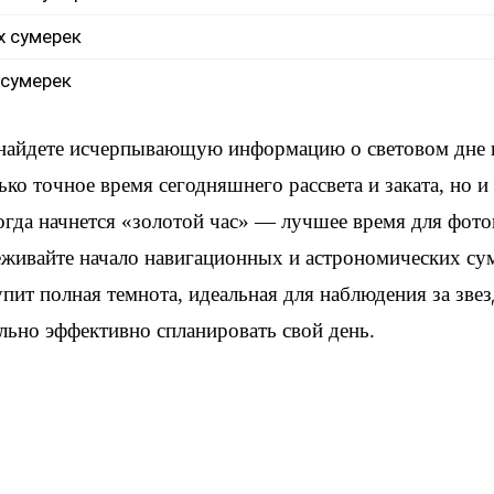
х сумерек
 сумерек
 найдете исчерпывающую информацию о световом дне
ько точное время сегодняшнего рассвета и заката, но 
когда начнется «золотой час» — лучшее время для фот
еживайте начало навигационных и астрономических су
упит полная темнота, идеальная для наблюдения за зве
льно эффективно спланировать свой день.