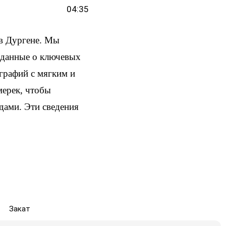
04:35
в Дургене. Мы
и данные о ключевых
ографий с мягким и
мерек, чтобы
здами. Эти сведения
Закат