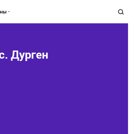
уны
с. Дурген