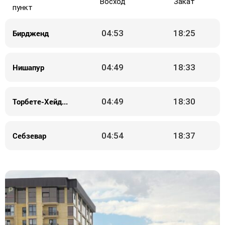
Восход
Закат
пункт
Бирдженд
04:53
18:25
Нишапур
04:49
18:33
Торбете-Хейдерие
04:49
18:30
Себзевар
04:54
18:37