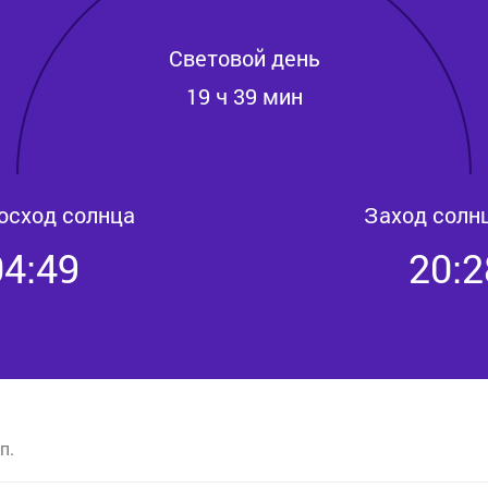
Световой день
19 ч 39 мин
осход солнца
Заход солн
04:49
20:2
п.