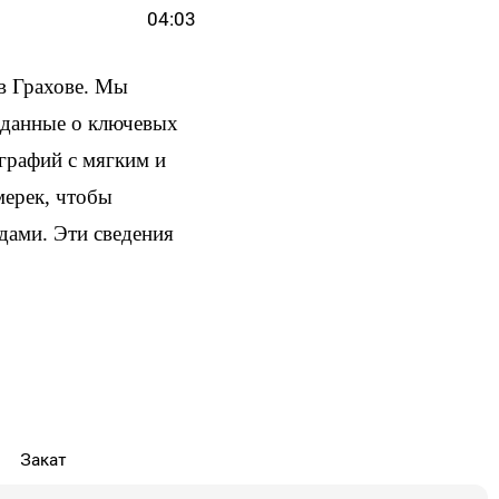
04:03
в Грахове. Мы
и данные о ключевых
ографий с мягким и
мерек, чтобы
здами. Эти сведения
Закат