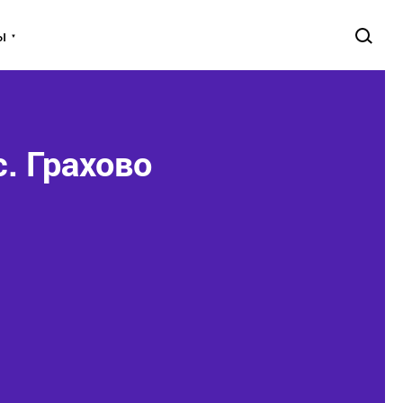
ы
с. Грахово