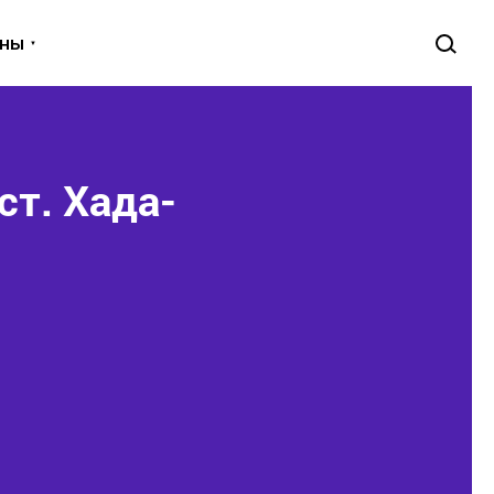
уны
ст. Хада-