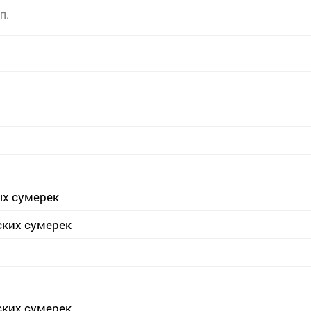
п.
ых сумерек
ских сумерек
ских сумерек