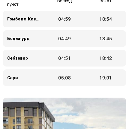
Восход
Закат
пункт
04:59
18:54
Гомбеде-Кавус
04:49
18:45
Боджнурд
04:51
18:42
Себзевар
05:08
19:01
Сари