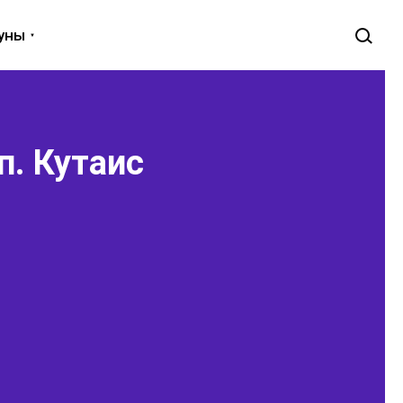
луны
п. Кутаис