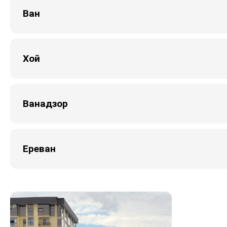
Ван
Хой
Ванадзор
Ереван