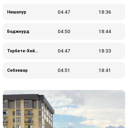
04:47
18:36
Нишапур
04:50
18:44
Боджнурд
04:47
18:33
Торбете-Хейдерие
04:51
18:41
Себзевар