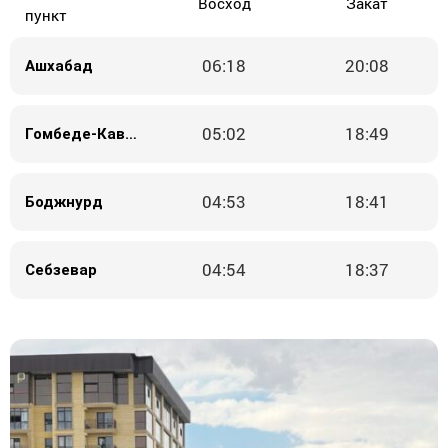
Восход
Закат
пункт
06:18
20:08
Ашхабад
05:02
18:49
Гомбеде-Кавус
04:53
18:41
Боджнурд
04:54
18:37
Себзевар