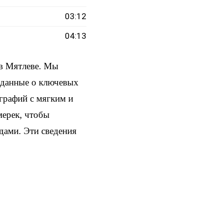
03:12
04:13
в Мятлеве. Мы
и данные о ключевых
ографий с мягким и
мерек, чтобы
здами. Эти сведения