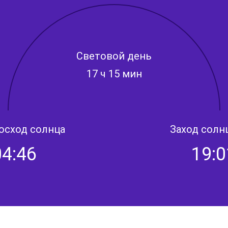
Световой день
17 ч 15 мин
осход солнца
Заход солн
04:46
19:0