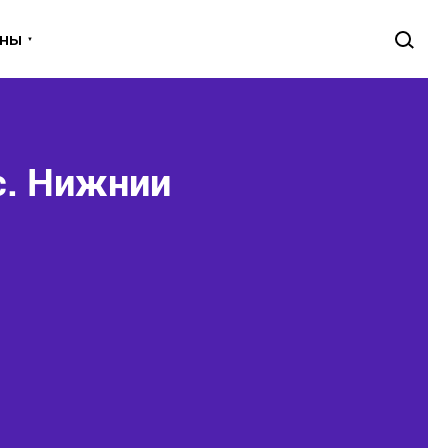
уны
с. Нижнии