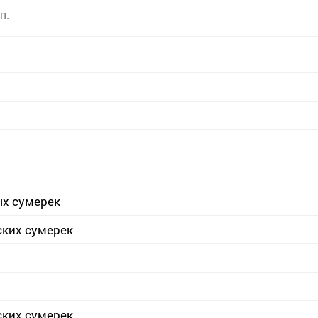
п.
ых сумерек
ских сумерек
ских сумерек