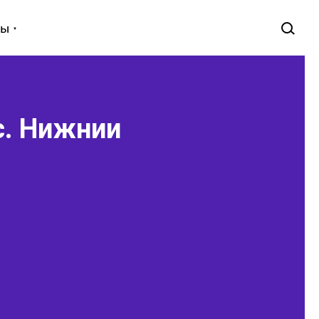
ны
с. Нижнии