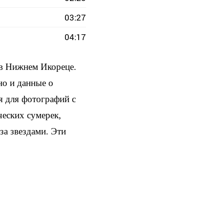
03:27
04:17
в Нижнем Икореце.
но и данные о
я для фотографий с
ческих сумерек,
за звездами. Эти