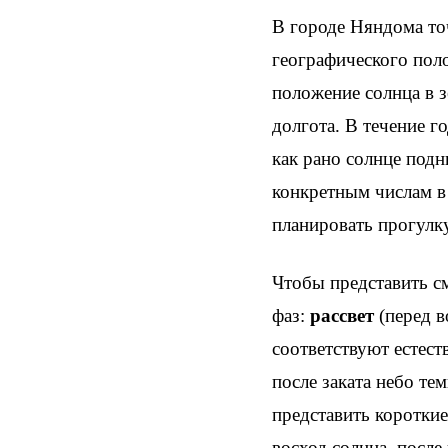
В городе Няндома точ
географического пол
положение солнца в з
долгота. В течение г
как рано солнце подн
конкретным числам в
планировать прогулку
Чтобы представить см
фаз:
рассвет
(перед в
соответствуют естест
после заката небо те
представить коротки
восход солнца, после