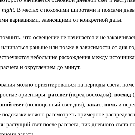
и
night
. В местах с похожими широтами и поясами днев
ными вариациями, зависящими от конкретной даты.
помнить, что освещение не начинается и не заканчивает
начинаться раньше или позже в зависимости от дня го
встречаются небольшие расхождения между источник
 расчета и округлением до минут.
ования можно ориентироваться на периоды света, поме
 простые ориентиры:
рассвет
(перед восходом),
восход
(
вной свет
(полноценный свет дня),
закат
,
ночь
и пере
е подсказки можно рассмотреть примерное распределен
я: растущий свет после рассвета, пик дневного света п
ернему закату.