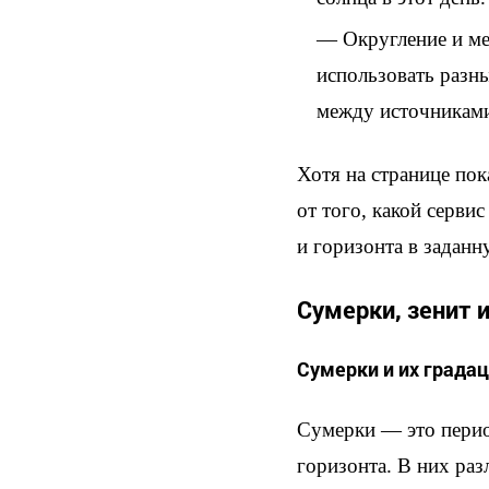
Округление и ме
использовать разн
между источниками
Хотя на странице пок
от того, какой серви
и горизонта в заданн
Сумерки, зенит и
Сумерки и их града
Сумерки — это перио
горизонта. В них ра