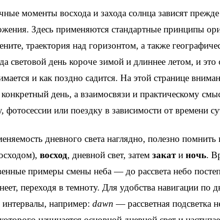
ные моменты восхода и захода солнца зависят прежде 
ожения. Здесь применяются стандартные принципы ор
ените, траектория над горизонтом, а также географиче
ода световой день короче зимой и длиннее летом, и это 
имается и как поздно садится. На этой странице вниман
 конкретный день, а взаимосвязи и практическому смы
, фотосессии или поездку в зависимости от времени су
еняемость дневного света наглядно, полезно помнить 
осходом),
восход
, дневной свет, затем
закат
и
ночь
. В
венные примеры смены неба — до рассвета небо постепе
мнеет, переходя в темноту. Для удобства навигации по
е интервалы, например:
dawn
— рассветная подсветка н
 которого начинается основной дневной свет и наступа