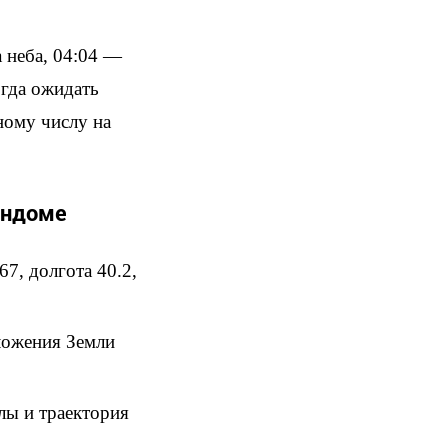
а неба, 04:04 —
огда ожидать
ному числу на
яндоме
7, долгота 40.2,
оложения Земли
лы и траектория