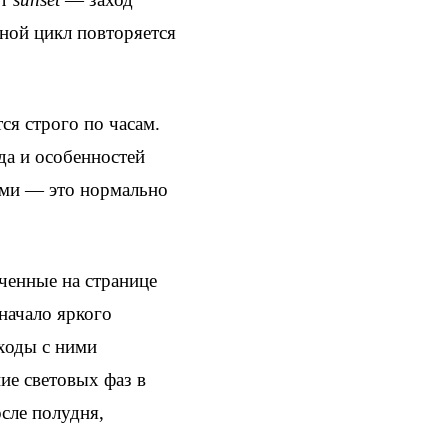
ной цикл повторяется
ся строго по часам.
да и особенностей
ами — это нормально
ченные на странице
начало яркого
ходы с ними
ие световых фаз в
осле полудня,