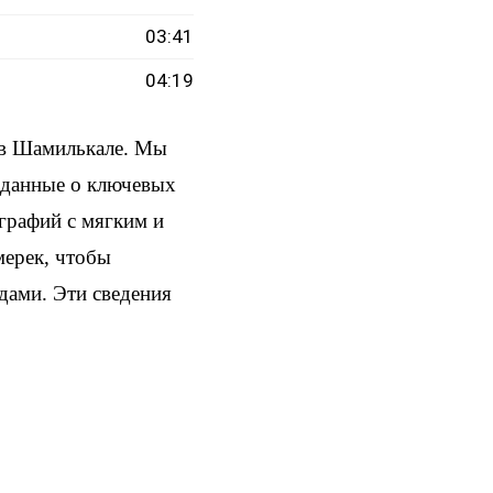
03:41
04:19
 в Шамилькале. Мы
и данные о ключевых
ографий с мягким и
мерек, чтобы
здами. Эти сведения