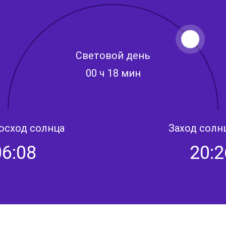
Световой день
00 ч 18 мин
осход солнца
Заход солн
06:08
20:2