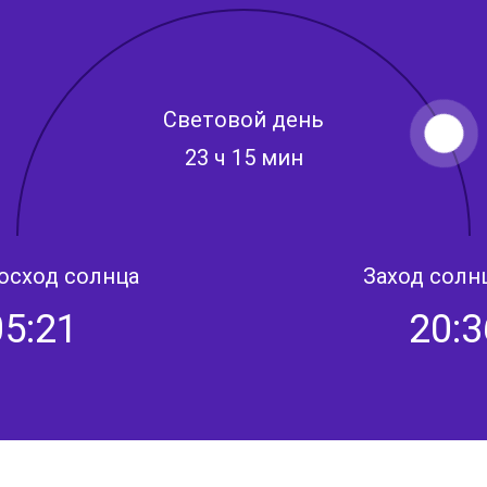
Световой день
23 ч 15 мин
осход солнца
Заход солн
05:21
20:3