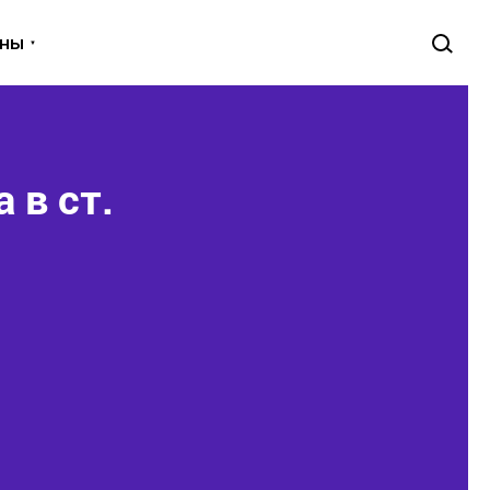
уны
 в ст.