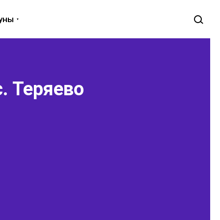
луны
с. Теряево