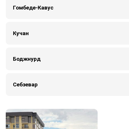
Гомбеде-Кавус
Кучан
Боджнурд
Себзевар