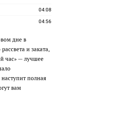
04:08
04:56
вом дне в
рассвета и заката,
ой час» — лучшее
чало
 наступит полная
огут вам