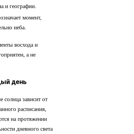
а и географии.
бозначает момент,
льно неба.
менты восхода и
оприятен, а не
дый день
 солнца зависит от
анного расписания,
яются на протяжении
ьности дневного света