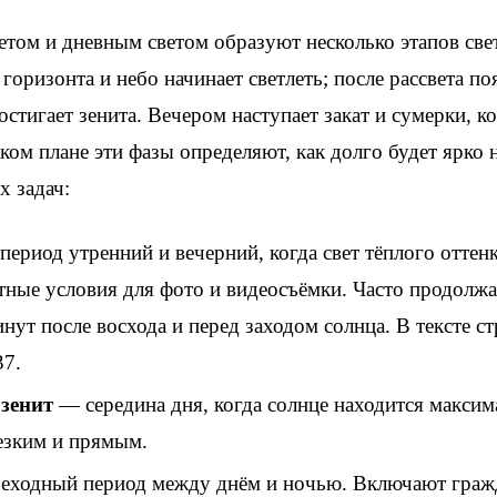
том и дневным светом образуют несколько этапов свет
 горизонта и небо начинает светлеть; после рассвета п
достигает зенита. Вечером наступает закат и сумерки, к
ском плане эти фазы определяют, как долго будет ярко н
х задач:
ериод утренний и вечерний, когда свет тёплого оттен
тные условия для фото и видеосъёмки. Часто продолжае
ут после восхода и перед заходом солнца. В тексте с
37.
 зенит
— середина дня, когда солнце находится максим
резким и прямым.
еходный период между днём и ночью. Включают граж