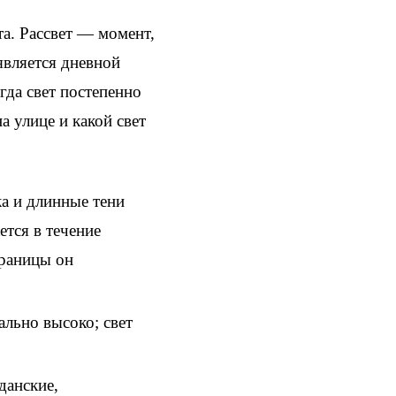
а. Рассвет — момент,
оявляется дневной
огда свет постепенно
а улице и какой свет
ка и длинные тени
тся в течение
траницы он
ально высоко; свет
данские,