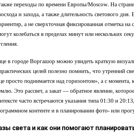
 также переходы по времени Европы/Moscow. На страни
восхода и захода, а также длительность светового дня.
риентир, а не сверхточная фиксированная отметка на 
гут колебаться в пределах минут или нескольких секу
угления.
ице в городе Воргашор можно увидеть краткую визуал
 практических целей полезно помнить, что утренний све
це просто поднимается над горизонтом», а с момента, к
млю. Это рассвет, а закат — обратное явление, котор
нтексте часто встречаются указания типа 01:30 и 20:1
рограммном контенте и в планировании фото- или прог
зы света и как они помогают планироват