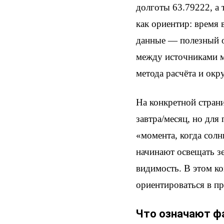
долготы 63.79222, а
как ориентир: время 
данные — полезный о
между источниками мо
метода расчёта и окр
На конкретной стран
завтра/месяц, но для
«момента, когда солн
начинают освещать зе
видимость. В этом ко
ориентироваться в п
Что означают фа