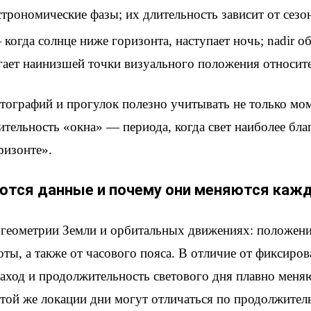
трономические фазы; их длительность зависит от сезон
когда солнце ниже горизонта, наступает ночь; nadir о
гает наинизшей точки визуального положения относите
тографий и прогулок полезно учитывать не только мо
ительность «окна» — периода, когда свет наиболее благ
ризонте».
ются данные и почему они меняются каж
 геометрии Земли и орбитальных движениях: положение
ты, а также от часового пояса. В отличие от фиксиров
 заход и продолжительность светового дня плавно мен
 той же локации дни могут отличаться по продолжител