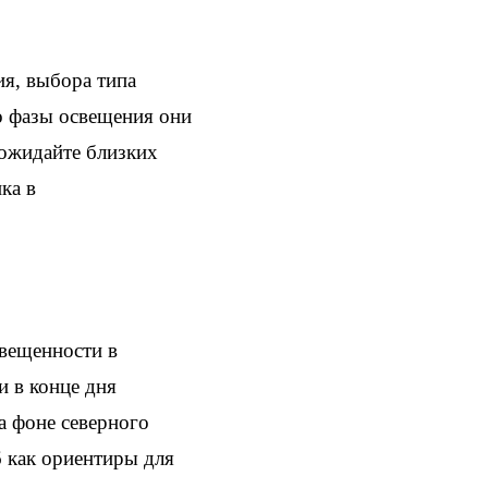
ия, выбора типа
но фазы освещения они
 ожидайте близких
ка в
свещенности в
и в конце дня
а фоне северного
6 как ориентиры для