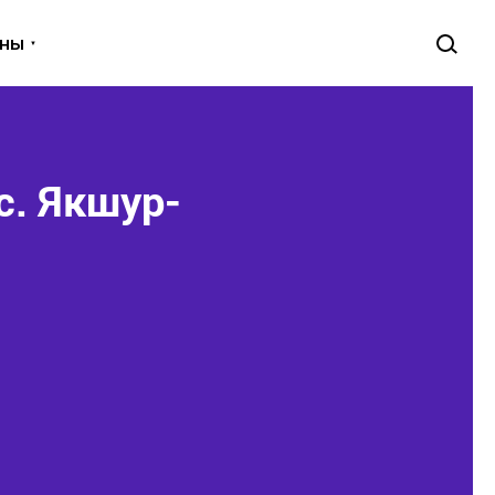
уны
с. Якшур-