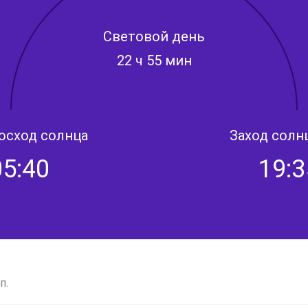
Световой день
22 ч 55 мин
осход солнца
Заход солн
05:40
19:3
п.