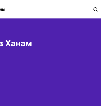
уны
в Ханам