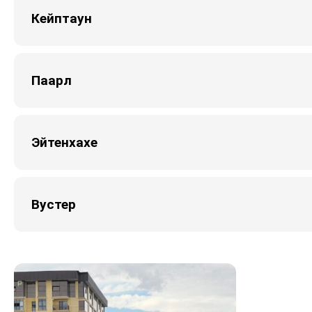
Кейптаун
Паарл
Эйтенхахе
Вустер