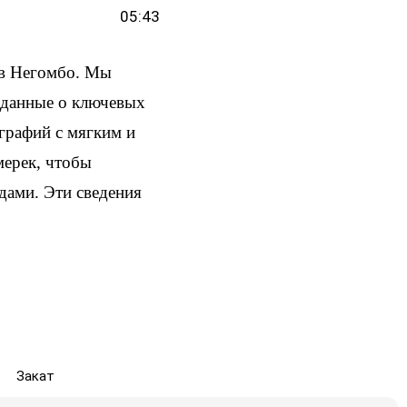
05:43
 в Негомбо. Мы
и данные о ключевых
ографий с мягким и
мерек, чтобы
здами. Эти сведения
Закат