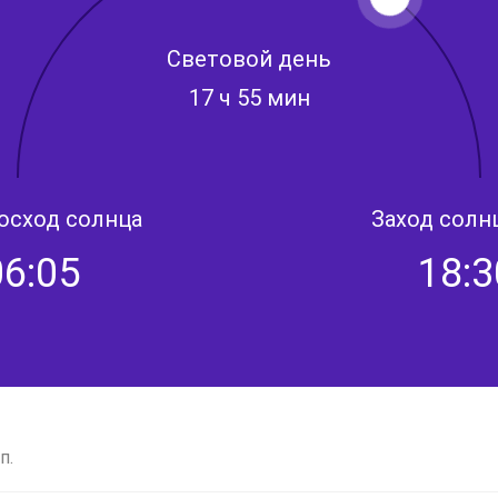
Световой день
17 ч 55 мин
осход солнца
Заход солн
06:05
18:3
п.