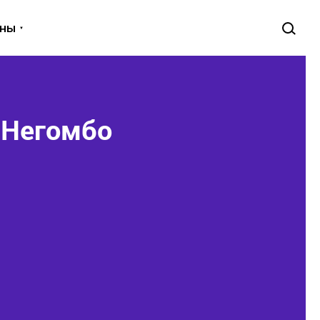
уны
в Негомбо