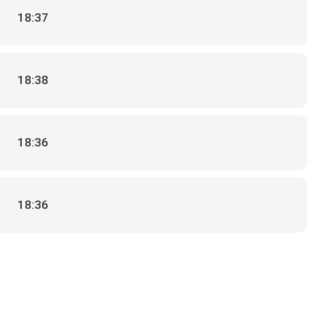
18:37
18:38
18:36
18:36