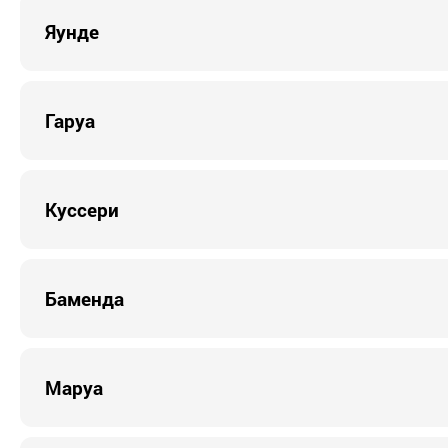
Яунде
Гаруа
Куссери
Баменда
Маруа