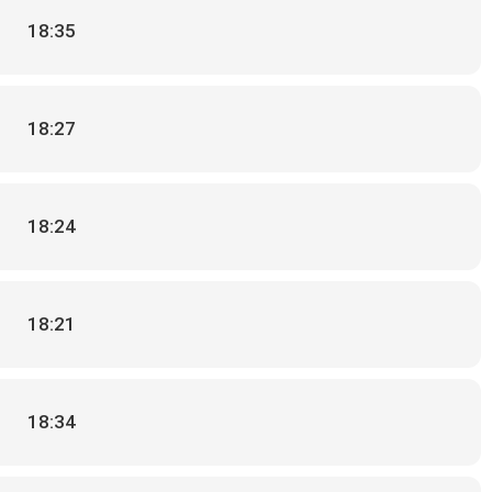
18:35
18:27
18:24
18:21
18:34