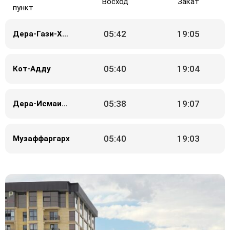
Восход
Закат
пункт
05:42
19:05
Дера-Гази-Хан
05:40
19:04
Кот-Адду
05:38
19:07
Дера-Исмаил-Хан
05:40
19:03
Музаффаргарх