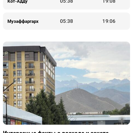
Кот-Адду
05:38
19:08
Музаффаргарх
05:38
19:06
Интересные факты о восходе и закате