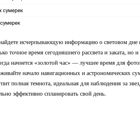
х сумерек
 сумерек
 найдете исчерпывающую информацию о световом дне
ько точное время сегодняшнего рассвета и заката, но 
когда начнется «золотой час» — лучшее время для фот
еживайте начало навигационных и астрономических су
упит полная темнота, идеальная для наблюдения за зве
льно эффективно спланировать свой день.