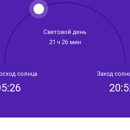
Световой день
21 ч 26 мин
осход солнца
Заход солн
05:26
20:5