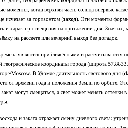
т от даты, географических координат и часового пояса.
е моменты, когда верхняя часть солнца впервые касае
нце исчезает за горизонтом (
заход
). Эти моменты форми
ть и характер освещения на протяжении дня. Зная их,
ъёмку на рассвете или вечерний выход без догадок.
времена являются приближёнными и рассчитываются п
 географические координаты города (широта 57.88333
rope/Moscow. В Удомле длительность светового дня (
d
сти от времени года и положения Земли по орбите. Это
 закат могут смещаться, а свет может менять оттенки в
еры.
осхода и заката отражает смену дневного света: утрен
ют уникальные цвета неба и тени на улицах города. Для