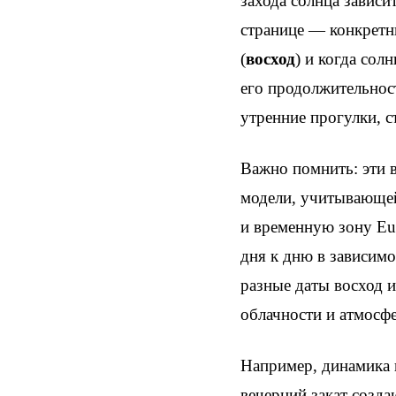
захода солнца зависи
странице — конкретны
(
восход
) и когда сол
его продолжительнос
утренние прогулки, с
Важно помнить: эти 
модели, учитывающей
и временную зону Eu
дня к дню в зависимо
разные даты восход и
облачности и атмосф
Например, динамика в
вечерний закат созда