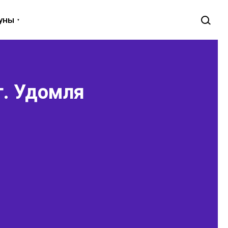
луны
г. Удомля