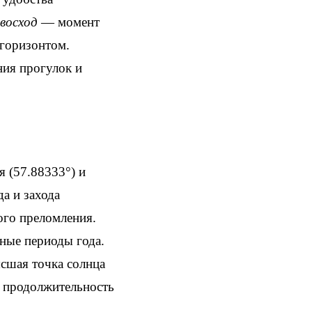
восход
— момент
горизонтом.
ния прогулок и
 (57.88333°) и
да и захода
ого преломления.
дные периоды года.
ысшая точка солнца
я продолжительность