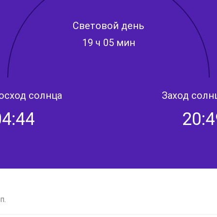
Световой день
19 ч 05 мин
осход солнца
Заход солн
04:44
20:4
п.