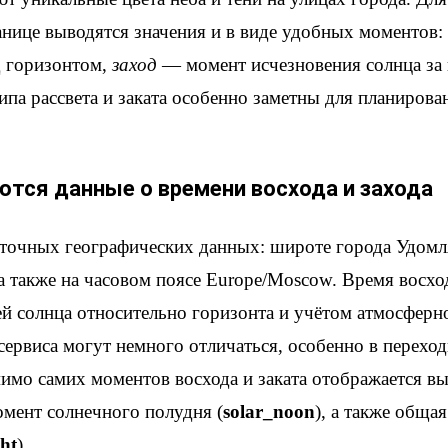
анице выводятся значения и в виде удобных моментов:
д горизонтом,
заход
— момент исчезновения солнца за 
па рассвета и заката особенно заметны для планирова
тся данные о времени восхода и захода
 точных географических данных: широте города Удомля
 а также на часовом поясе Europe/Moscow. Время восхо
ей солнца относительно горизонта и учётом атмосферн
ервиса могут немного отличаться, особенно в перехо
мимо самих моментов восхода и заката отображается в
мент солнечного полудня (
solar_noon
), а также обща
ht
).