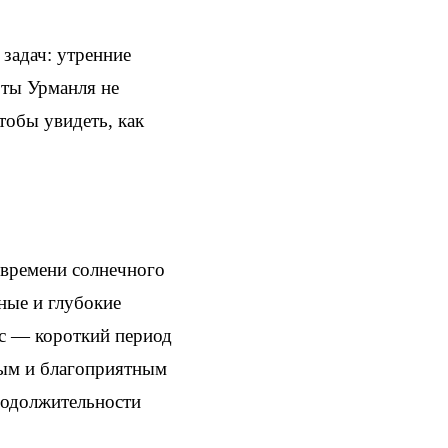
задач: утренние
оты Урманля не
тобы увидеть, как
 времени солнечного
ные и глубокие
с — короткий период
плым и благоприятным
продолжительности