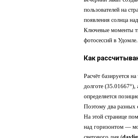
пользователей на стр
появления солнца на
Ключевые моменты ти
фотосессий в Удомле.
Как рассчитываю
Расчёт базируется на
долготе (35.01667°),
определяется позици
Поэтому два разных с
На этой странице по
над горизонтом — мо
светового дня (
daylig