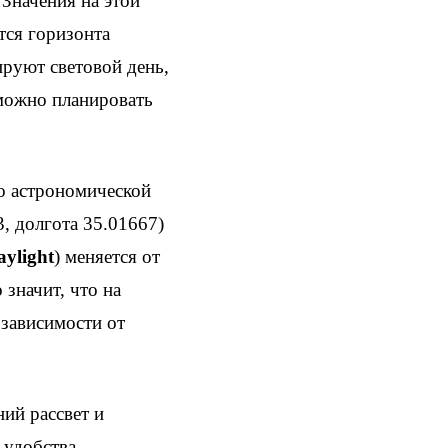
 Значения на этой
тся горизонта
руют световой день,
 можно планировать
о астрономической
, долгота 35.01667)
aylight
) меняется от
 значит, что на
 зависимости от
ний рассвет и
 удобства