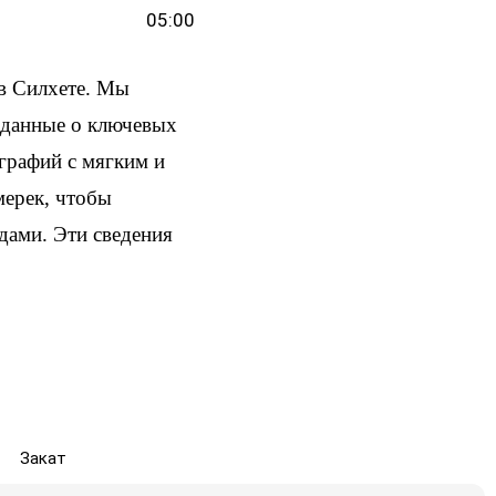
05:00
в Силхете. Мы
и данные о ключевых
ографий с мягким и
мерек, чтобы
здами. Эти сведения
Закат