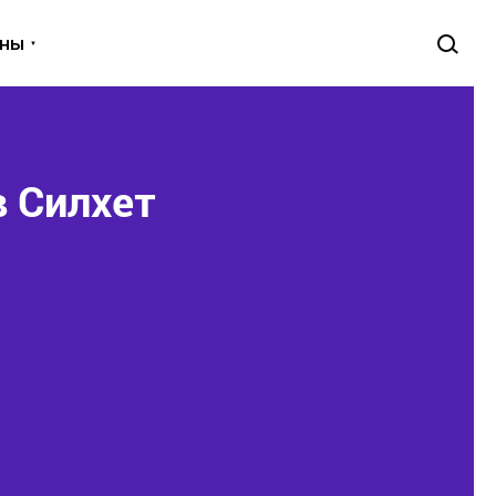
уны
в Силхет