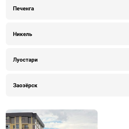
Печенга
Никель
Луостари
Заозёрск