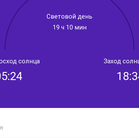
Световой день
19 ч 10 мин
осход солнца
Заход солн
05:24
18:3
п.