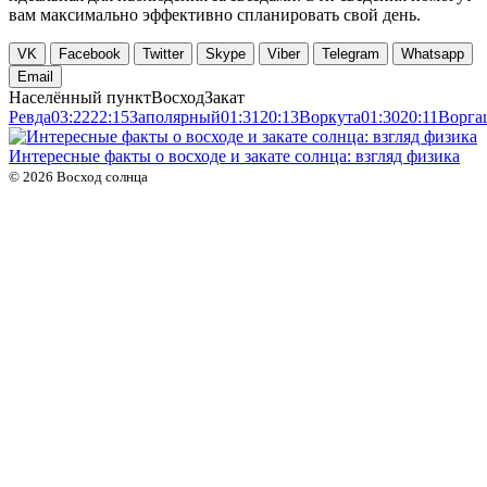
вам максимально эффективно спланировать свой день.
VK
Facebook
Twitter
Skype
Viber
Telegram
Whatsapp
Email
Населённый пункт
Восход
Закат
Ревда
03:22
22:15
Заполярный
01:31
20:13
Воркута
01:30
20:11
Ворга
Интересные факты о восходе и закате солнца: взгляд физика
©
2026
Восход солнца