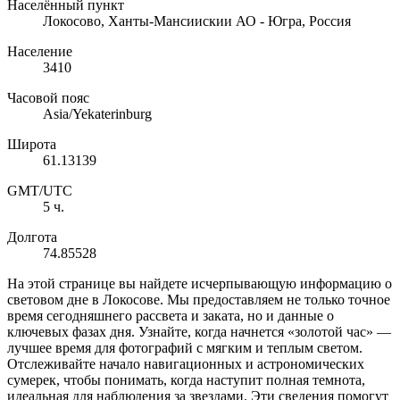
Населённый пункт
Локосово, Ханты-Мансиискии АО - Югра, Россия
Население
3410
Часовой пояс
Asia/Yekaterinburg
Широта
61.13139
GMT/UTC
5 ч.
Долгота
74.85528
На этой странице вы найдете исчерпывающую информацию о
световом дне в Локосове. Мы предоставляем не только точное
время сегодняшнего рассвета и заката, но и данные о
ключевых фазах дня. Узнайте, когда начнется «золотой час» —
лучшее время для фотографий с мягким и теплым светом.
Отслеживайте начало навигационных и астрономических
сумерек, чтобы понимать, когда наступит полная темнота,
идеальная для наблюдения за звездами. Эти сведения помогут