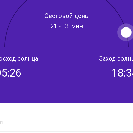
Световой день
21 ч 08 мин
осход солнца
Заход солн
05:26
18:3
п.