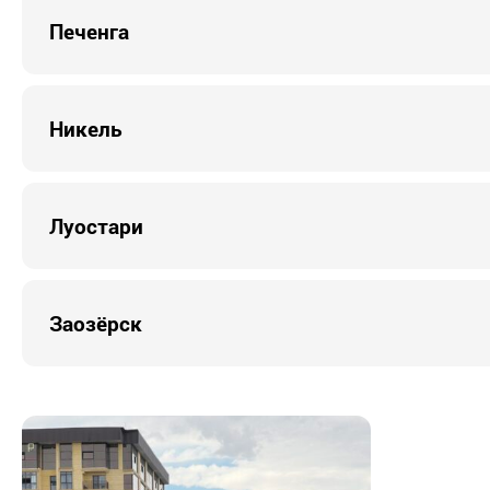
Печенга
Никель
Луостари
Заозёрск