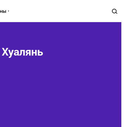
уны
 Хуалянь