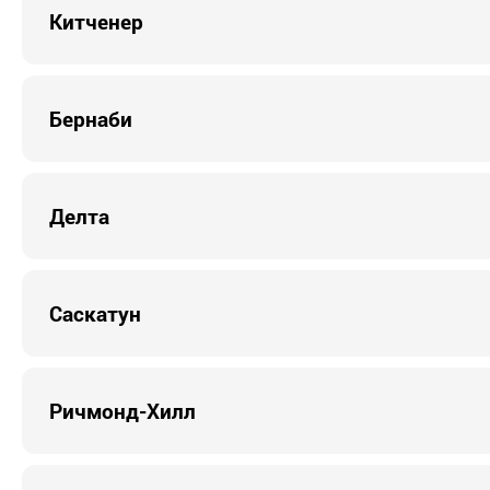
Китченер
Бернаби
Делта
Саскатун
Ричмонд-Хилл