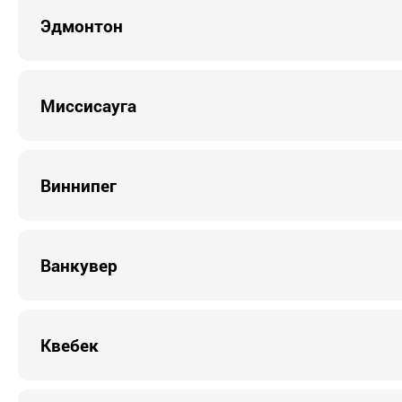
Эдмонтон
Миссисауга
Виннипег
Ванкувер
Квебек