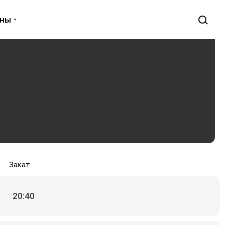
уны
Закат
20:40