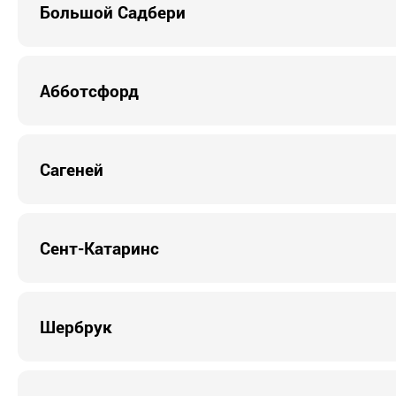
Большой Садбери
Абботсфорд
Сагеней
Сент-Катаринс
Шербрук